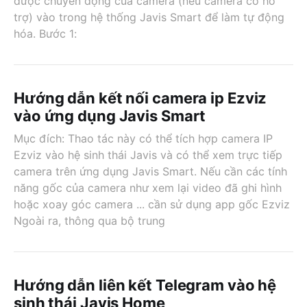
được chuyển động của camera (nếu camera có hỗ
trợ) vào trong hệ thống Javis Smart để làm tự động
hóa. Bước 1:
Hướng dẫn kết nối camera ip Ezviz
vào ứng dụng Javis Smart
Mục đích: Thao tác này có thể tích hợp camera IP
Ezviz vào hệ sinh thái Javis và có thể xem trực tiếp
camera trên ứng dụng Javis Smart. Nếu cần các tính
năng gốc của camera như xem lại video đã ghi hình
hoặc xoay góc camera ... cần sử dụng app gốc Ezviz
Ngoài ra, thông qua bộ trung
Hướng dẫn liên kết Telegram vào hệ
sinh thái Javis Home