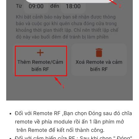
Đối với Remote RF ,Bạn chọn Đóng sau đó chĩa
remote về phía module rồi ấn 1 lần phím mở
trên Remote để kết nối thành công.
Đối với cảm biến cửa RF : Sau khi chọn " Đóng"