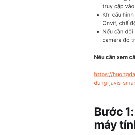
truy cập vào
Khi cấu hình
Onvif, chế đ
Nếu cần đổi 
camera đó t
Nếu cần xem cấu
https://huongd
dung-javis-smar
Bước 1:
máy tín