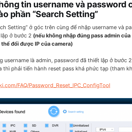
thông tin username và password 
o phần “Search Setting”
ch Setting” ở góc trên cùng để nhập username và p
 lập ở bước 2
(nếu không nhập đúng pass admin của 
g thể đổi được IP của camera)
 username là admin, password đã thiết lập ở bước 
 thì phải tiến hành reset pass khá phức tạp (tham kh
iki.com/FAQ/Password_Reset_IPC_ConfigTool