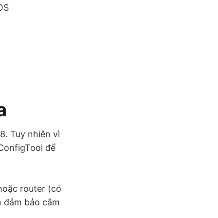
OS
a
8. Tuy nhiên vì
ConfigTool để
oặc router (có
ần đảm bảo cắm