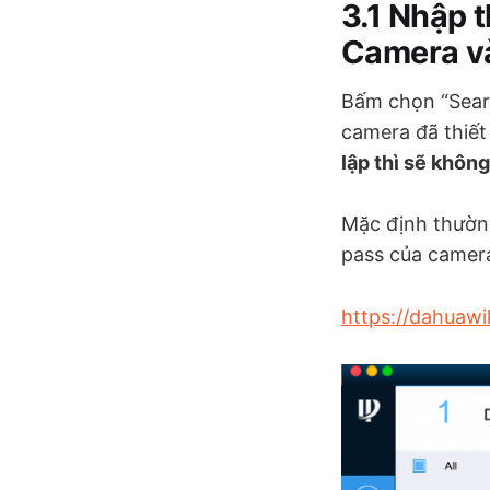
3.1 Nhập 
Camera và
Bấm chọn “Sear
camera đã thiết
lập thì sẽ khôn
Mặc định thường
pass của camera
https://dahuaw