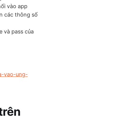
nối vào app
ôn các thông số
e và pass của
a-vao-ung-
trên