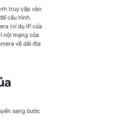
ành truy cập vào
để cấu hình.
ra (ví dụ IP của
chỉ nội mạng của
amera về dải địa
của
huyển sang bước