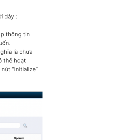
i đây :
ập thông tin
uốn.
ghĩa là chưa
ó thể hoạt
út “Initialize”