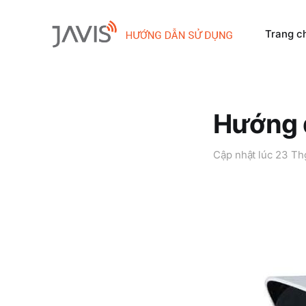
Trang c
Hướng 
Cập nhật lúc
23 Th