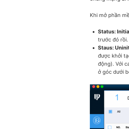
Khi mở phần mề
Status: Initi
trước đó rồi
Staus: Unini
được khởi tạ
động). Với c
ở góc dưới bê