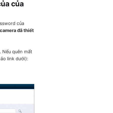
của của
assword của
camera đã thiết
2. Nếu quên mất
ảo link dưới):