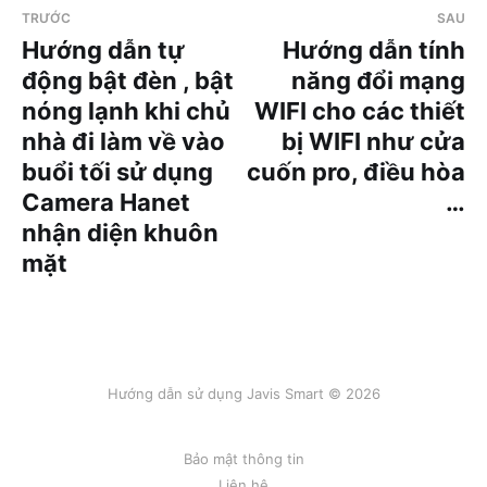
TRƯỚC
SAU
Hướng dẫn tự
Hướng dẫn tính
động bật đèn , bật
năng đổi mạng
nóng lạnh khi chủ
WIFI cho các thiết
nhà đi làm về vào
bị WIFI như cửa
buổi tối sử dụng
cuốn pro, điều hòa
Camera Hanet
…
nhận diện khuôn
mặt
Hướng dẫn sử dụng Javis Smart © 2026
Bảo mật thông tin
Liên hệ