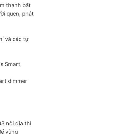
âm thanh bất
ười quen, phát
ỉ và các tự
is Smart
mart dimmer
 nội địa thì
 để vùng