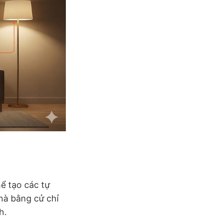
ể tạo các tự
hà bằng cử chỉ
h.