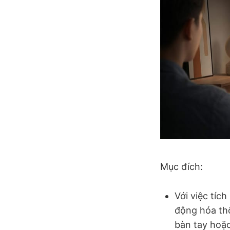
Mục đích:
Với việc tíc
động hóa thô
bàn tay hoặc