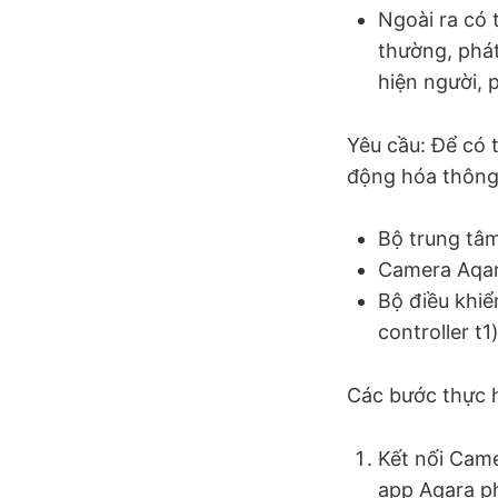
Ngoài ra có 
thường, phát
hiện người, 
Yêu cầu: Để có 
động hóa thông 
Bộ trung tâm
Camera Aqara
Bộ điều khiể
controller t1
Các bước thực h
Kết nối Came
app Aqara ph