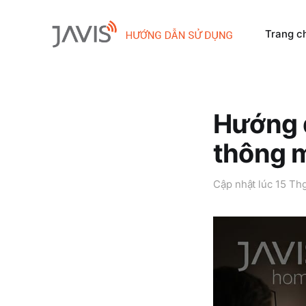
Trang c
Hướng d
thông 
Cập nhật lúc
15 Th