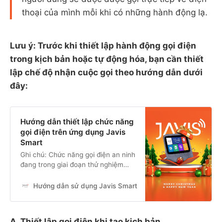
thoại của mình mỗi khi có những hành động lạ.
Lưu ý: Trước khi thiết lập hành động gọi điện
trong kịch bản hoặc tự động hóa, bạn cần thiết
lập chế độ nhận cuộc gọi theo hướng dẫn dưới
đây:
Hướng dẫn thiết lập chức năng
gọi điện trên ứng dụng Javis
Smart
Ghi chú: Chức năng gọi điện an ninh
đang trong giai đoạn thử nghiệm
(beta). JAVIS có thể thay đổi các
điều khoản và tính năng liên quan
Hướng dẫn sử dụng Javis Smart
Bùi Như Huy
tùy theo chinh sách của công ty.
Mục đích của chức năng: Dùng để
gọi điện trực tiếp từ bộ trung tâm
A. Thiết lập gọi điện khi tạo kịch bản