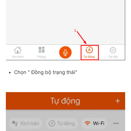
Chọn " Đồng bộ trạng thái"