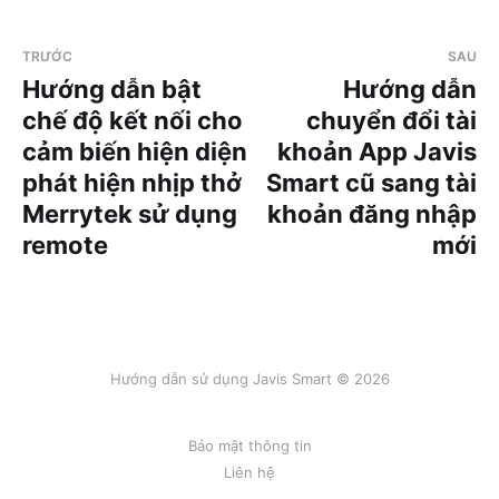
TRƯỚC
SAU
Hướng dẫn bật
Hướng dẫn
chế độ kết nối cho
chuyển đổi tài
cảm biến hiện diện
khoản App Javis
phát hiện nhịp thở
Smart cũ sang tài
Merrytek sử dụng
khoản đăng nhập
remote
mới
Hướng dẫn sử dụng Javis Smart © 2026
Bảo mật thông tin
Liên hệ