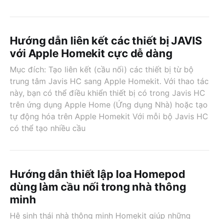
Hướng dẫn liên kết các thiết bị JAVIS
với Apple Homekit cực dễ dàng
Mục đích: Tạo liên kết (cầu nối) các thiết bị từ bộ
trung tâm Javis HC sang Apple Homekit. Với thao tác
này, bạn có thể điều khiển thiết bị có trong Javis HC
trên ứng dụng Apple Home (Ứng dụng Nhà) hoặc tạo
tự động hóa trên Apple Homekit Với mỗi bộ Javis HC
có thể tạo nhiều cầu
Hướng dẫn thiết lập loa Homepod
dùng làm cầu nối trong nhà thông
minh
Hệ sinh thái nhà thông minh Homekit giúp những