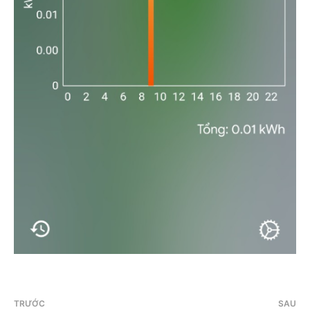
TRƯỚC
SAU