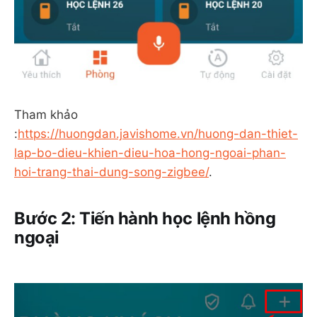
Tham khảo
:
https://huongdan.javishome.vn/huong-dan-thiet-
lap-bo-dieu-khien-dieu-hoa-hong-ngoai-phan-
hoi-trang-thai-dung-song-zigbee/
.
Bước 2: Tiến hành học lệnh hồng
ngoại