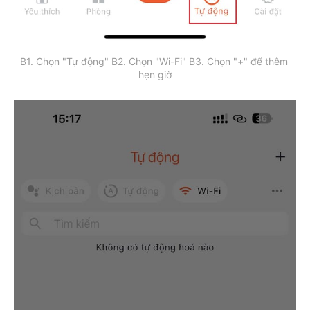
B1. Chọn "Tự động" B2. Chọn "Wi-Fi" B3. Chọn "+" để thêm 
hẹn giờ