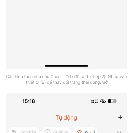
Cấu hình theo nhu cầu Chọn "+"(1) để ra thiết bị (2). Nhấp vào 
thiết bị (2) để thay đổi trạng thái đóng/mở