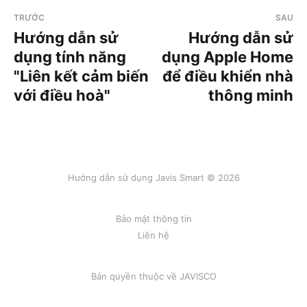
TRƯỚC
SAU
Hướng dẫn sử
Hướng dẫn sử
dụng tính năng
dụng Apple Home
"Liên kết cảm biến
để điều khiển nhà
với điều hoà"
thông minh
Hướng dẫn sử dụng Javis Smart © 2026
Bảo mật thông tin
Liên hệ
Bản quyền thuộc về
JAVISCO