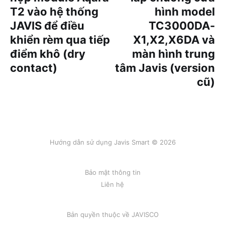
T2 vào hệ thống
hình model
JAVIS để điều
TC3000DA-
khiển rèm qua tiếp
X1,X2,X6DA và
điểm khô (dry
màn hình trung
contact)
tâm Javis (version
cũ)
Hướng dẫn sử dụng Javis Smart © 2026
Bảo mật thông tin
Liên hệ
Bản quyền thuộc về
JAVISCO