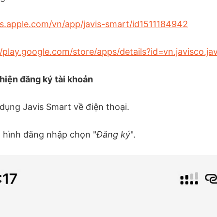
ps.apple.com/vn/app/javis-smart/id1511184942
//play.google.com/store/apps/details?id=vn.javisco.ja
hiện đăng ký tài khoản
 dụng Javis Smart về điện thoại.
 hình đăng nhập chọn "
Đăng ký
".