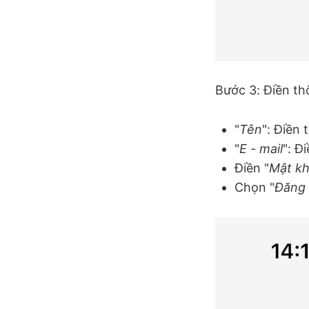
Bước 3: Điền th
"
Tên
": Điền
"
E - mail
": Đ
Điền "
Mật k
Chọn "
Đăng 